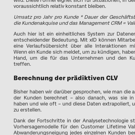
wird. Diese Formel eignet sich für Situationen, in d
voraussichtlich relativ konstant bleiben.
Umsatz pro Jahr pro Kunde * Dauer der Geschäftsb
die Kundenakquise und das Management CRM = Val
Auch hier ist ein einheitliches System zur Date
entscheidender Bedeutung. Mit xID können Mitarb
eine Verlaufsübersicht über alle Interaktionen
Wenn ein Kunde sich meldet, um zu kündigen, haben 
Hand, um die für das Unternehmen und den Kun
treffen.
Berechnung der prädiktiven CLV
Bisher haben wir darüber gesprochen, wie man die 
der Kunden berechnet – also danach, was sie in
haben und wie oft – und diese Daten extrapoliert, 
zu erstellen.
Dank der Fortschritte in der Analysetechnologie s
Vorhersagemodelle für den Customer Lifetime Val
Abwanderungsneigung jedes einzelnen Kunden ber