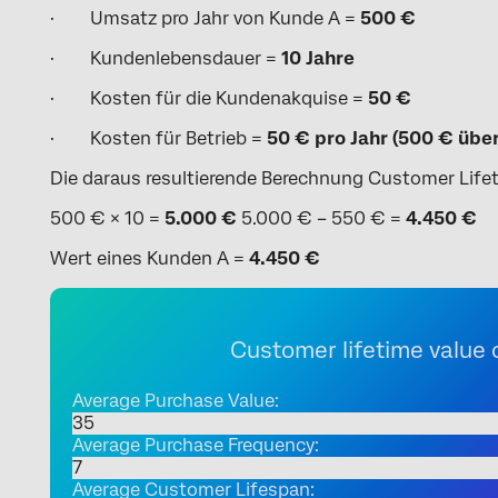
· Umsatz pro Jahr von Kunde A =
500 €
· Kundenlebensdauer =
10 Jahre
· Kosten für die Kundenakquise =
50 €
· Kosten für Betrieb =
50 € pro Jahr (500 € über
Die daraus resultierende Berechnung Customer Life
500 € × 10 =
5.000 €
5.000 € – 550 € =
4.450 €
Wert eines Kunden A =
4.450 €
Customer lifetime value 
Average Purchase Value:
Average Purchase Frequency:
Average Customer Lifespan: