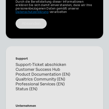
Privacy
Durch die Bereitstellung dieser Informationen
Optin
erklären Sie sich damit einverstanden, dass wir Ihre
personenbezogenen Daten gemäß unserer
Datenschutzerklärung
verarbeiten
Absenden
Support
Support-Ticket abschicken
Customer Success Hub
Product Documentation (EN)
Qualtrics Community (EN)
Professional Services (EN)
Status (EN)
Unternehmen