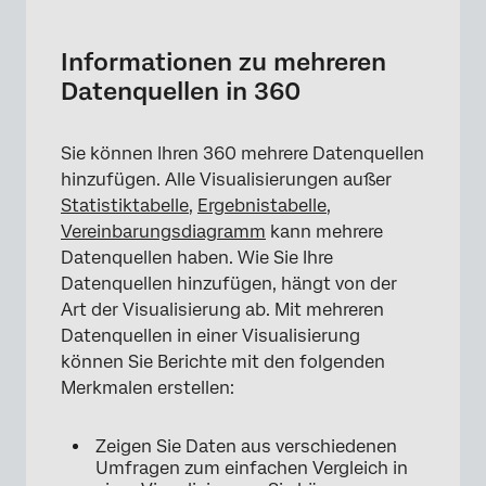
Informationen zu mehreren Datenquellen in
360
Informationen zu mehreren
Mehrere Datenquellen über “Metrik
Datenquellen in 360
hinzufügen” hinzufügen
Mehrere Datenquellen über “Datenquelle
Sie können Ihren 360 mehrere Datenquellen
hinzufügen” hinzufügen
hinzufügen. Alle Visualisierungen außer
Statistiktabelle
,
Ergebnistabelle
,
Mehrere Metriken hinzufügen
Vereinbarungsdiagramm
kann mehrere
Labels
Datenquellen haben. Wie Sie Ihre
Datenquellen hinzufügen, hängt von der
Optionen
Art der Visualisierung ab. Mit mehreren
Hinzufügen von Filtern zu Bezugsquellen
Datenquellen in einer Visualisierung
können Sie Berichte mit den folgenden
Merkmalen erstellen:
Zeigen Sie Daten aus verschiedenen
Umfragen zum einfachen Vergleich in