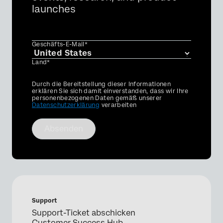
launches
Geschäfts-E-Mail*
Land*
Privacy
Durch die Bereitstellung dieser Informationen
Optin
erklären Sie sich damit einverstanden, dass wir Ihre
personenbezogenen Daten gemäß unserer
Datenschutzerklärung
verarbeiten
Absenden
Support
Support-Ticket abschicken
Customer Success Hub