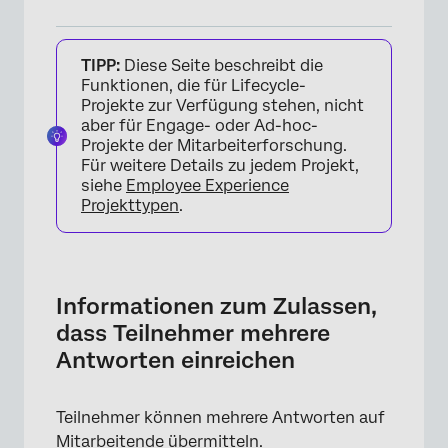
Informationen zum Zulassen, dass
TIPP:
Diese Seite beschreibt die
Teilnehmer mehrere Antworten einreichen
Funktionen, die für Lifecycle-
Aktivieren mehrerer Antworten
Projekte zur Verfügung stehen, nicht
aber für Engage- oder Ad-hoc-
Zusätzliche Überlegungen
Projekte der Mitarbeiterforschung.
Für weitere Details zu jedem Projekt,
siehe
Employee Experience
Projekttypen
.
Informationen zum Zulassen,
dass Teilnehmer mehrere
Antworten einreichen
Teilnehmer können mehrere Antworten auf
Mitarbeitende übermitteln.