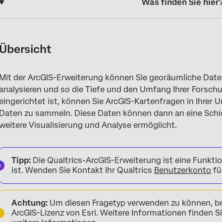
Was finden Sie hier
Übersicht
Einrichten der Erweiterung
Übersicht
Finden Ihres API und -Layers
Mit der ArcGIS-Erweiterung können Sie georäumliche Date
Verwenden der ArcGIS-Kartenfrage
analysieren und so die Tiefe und den Umfang Ihrer Forsch
Einrichten einer Aufgabe
eingerichtet ist, können Sie ArcGIS-Kartenfragen in Ihre
Daten zu sammeln. Diese Daten können dann an eine Schic
weitere Visualisierung und Analyse ermöglicht.
Tipp:
Die Qualtrics-ArcGIS-Erweiterung ist eine Funktion
ist. Wenden Sie Kontakt Ihr Qualtrics
Benutzerkonto
fü
Achtung:
Um diesen Fragetyp verwenden zu können, be
ArcGIS-Lizenz von Esri. Weitere Informationen finden S