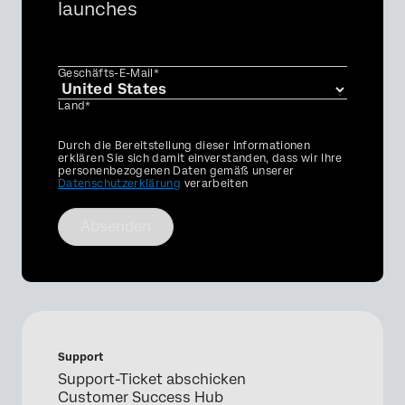
launches
Geschäfts-E-Mail*
Land*
Privacy
Durch die Bereitstellung dieser Informationen
Optin
erklären Sie sich damit einverstanden, dass wir Ihre
personenbezogenen Daten gemäß unserer
Datenschutzerklärung
verarbeiten
Absenden
Support
Support-Ticket abschicken
Customer Success Hub