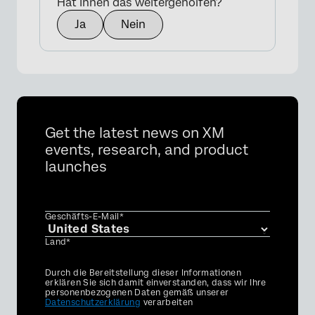
Hat Ihnen das weitergeholfen?
Ja
Nein
Get the latest news on XM
events, research, and product
launches
Geschäfts-E-Mail*
Land*
Privacy
Durch die Bereitstellung dieser Informationen
Optin
erklären Sie sich damit einverstanden, dass wir Ihre
personenbezogenen Daten gemäß unserer
Datenschutzerklärung
verarbeiten