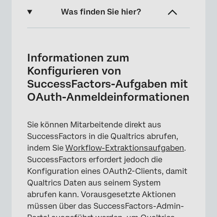
Was finden Sie hier?
Informationen zum Konfigurieren von
SuccessFactors-Aufgaben mit OAuth-
Informationen zum
Anmeldeinformationen
Konfigurieren von
Schritt 1: X.509-Zertifikat anlegen
SuccessFactors-Aufgaben mit
OAuth-Anmeldeinformationen
Schritt 2: Registrieren einer OAuth2-Client-
Anwendung
Sie können Mitarbeitende direkt aus
Schritt 3: Konfigurieren des SuccessFactors
SuccessFactors in die Qualtrics abrufen,
Benutzerkontos in der Qualtrics-Aufgabe
indem Sie
Workflow-Extraktionsaufgaben
.
Aktualisieren von SuccessFactors-
SuccessFactors erfordert jedoch die
Anmeldeinformationen
Konfiguration eines OAuth2-Clients, damit
Qualtrics Daten aus seinem System
Fehlerbehebung bei
abrufen kann. Vorausgesetzte Aktionen
Authentifizierungsfehlern
müssen über das SuccessFactors-Admin-
Fehlerbehebung bei