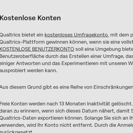
Kostenlose Konten
Nutzungslimits auf freien Konten
Kostenlose Konten
Funktionen und Einschränkungen in kostenlosen Konten
Qualtrics bietet ein
kostenloses Umfragekonto
, mit dem p
Kostenlose Konten vor November 2019
Qualtrics-Plattform gewinnen können, wenn sie eine volls
Ihr kostenloses Benutzerkonto aufrüsten
KOSTENLOSE BENUTZERKONTO
soll eine Umgebung bieten
Benutzeroberfläche durch das Erstellen einer Umfrage, da
Kostenloses Konto deaktivieren
einiger Antworten und das Experimentieren mit unseren W
ausprobiert werden kann.
FAQs
Aus diesem Grund gibt es eine Reihe von Einschränkungen
Freie Konten werden nach 13 Monaten Inaktivität gelöscht.
daran zu erinnern, wenn sich dieses Datum nähert, damit S
Qualtrics-Daten exportieren können. Solange Sie sich an 
verwenden, wird Ihr Konto nicht entfernt. Durch die Anme
zurückgesetzt.