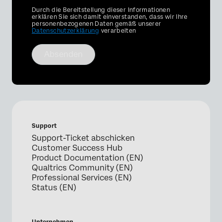
Privacy
Durch die Bereitstellung dieser Informationen
Optin
erklären Sie sich damit einverstanden, dass wir Ihre
personenbezogenen Daten gemäß unserer
Datenschutzerklärung
verarbeiten
Absenden
Support
Support-Ticket abschicken
Customer Success Hub
Product Documentation (EN)
Qualtrics Community (EN)
Professional Services (EN)
Status (EN)
Unternehmen