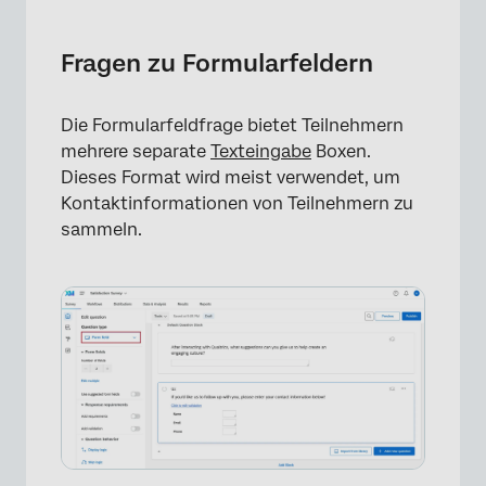
Fragen zu Formularfeldern
Variationen
Fragen zu Formularfeldern
Validierung und Textfeldgröße
Die Formularfeldfrage bietet Teilnehmern
Datenanalyse
mehrere separate
Texteingabe
Boxen.
FAQs
Dieses Format wird meist verwendet, um
Kontaktinformationen von Teilnehmern zu
sammeln.