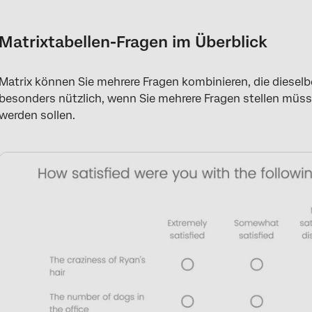
Matrixtabellen-Fragen im Überblick
Aussagen vs. Skalenwerte
Matrixtabellen-Fragen im Überblick
Variationen
Matrix können Sie mehrere Fragen kombinieren, die dieselb
Karussellansicht
besonders nützlich, wenn Sie mehrere Fragen stellen müss
Zusätzliche Optionen
werden sollen.
Format der heruntergeladenen Daten
Reporting für Matrixtabellen
FAQs