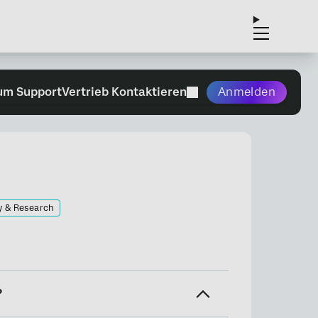
um Support
Vertrieb Kontaktieren
Anmelden
y & Research
?