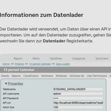
Informationen zum Datenlader
Datenlader-Einstellungen
Informationen zum Datenlader
Importieren von Daten mit dem Datenlader
Der Datenlader wird verwendet, um Daten über einen API in
Projektdaten löschen
importieren. Um auf den Datenlader zuzugreifen, gehen Si
wechseln Sie dann zur
Datenlader
Registerkarte.