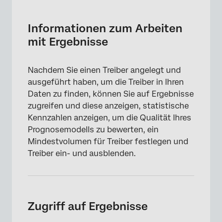
Informationen zum Arbeiten mit Ergebnisse
Zugriff auf Ergebnisse
Informationen zum Arbeiten
mit Ergebnisse
Anzeigen von Ergebnisse
Schadensrang
Nachdem Sie einen Treiber angelegt und
Erkunden von Treibern in einem Dashboard
ausgeführt haben, um die Treiber in Ihren
Daten zu finden, können Sie auf Ergebnisse
Ein- und Ausblenden von Treibern in
zugreifen und diese anzeigen, statistische
Ergebnisse
Kennzahlen anzeigen, um die Qualität Ihres
Leistung auswerten
Prognosemodells zu bewerten, ein
Mindestvolumen für Treiber festlegen und
Anzeigen von Ergebnisse im JSON
Treiber ein- und ausblenden.
Mindestvolumen für Fahrer festlegen
Zugriff auf Ergebnisse