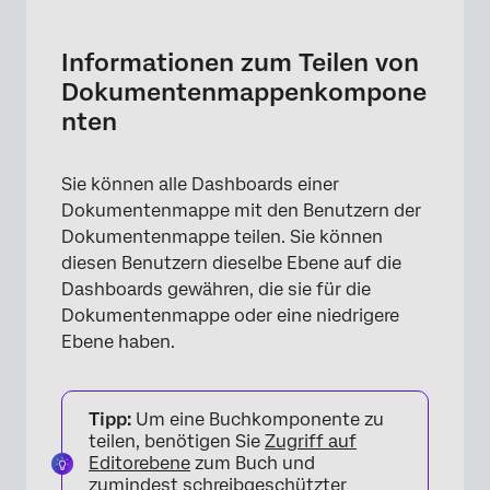
Informationen zum Teilen von
Dokumentenmappenkomponenten
Informationen zum Teilen von
Grundlegendes zu
Dokumentenmappenkompone
Komponentenzugriffsberechtigungen
nten
Dokumentenmappenkomponenten freigeben
Sie können alle Dashboards einer
FAQs
Dokumentenmappe mit den Benutzern der
Dokumentenmappe teilen. Sie können
diesen Benutzern dieselbe Ebene auf die
Dashboards gewähren, die sie für die
Dokumentenmappe oder eine niedrigere
Ebene haben.
Tipp:
Um eine Buchkomponente zu
teilen, benötigen Sie
Zugriff auf
Editorebene
zum Buch und
zumindest
schreibgeschützter