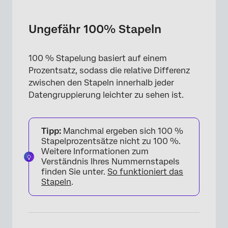
Ungefähr 100% Stapeln
100 % Stapeln ermöglichen
Ungefähr 100% Stapeln
Standardstapeln vs. 100 % Stapeln in
Balken-Widgets
100 % Stapelung basiert auf einem
Prozentsatz, sodass die relative Differenz
Gestapeltes Flächendiagramm anlegen
zwischen den Stapeln innerhalb jeder
Tooltips in 100% Stapeldiagrammen lesen
Datengruppierung leichter zu sehen ist.
Tipp:
Manchmal ergeben sich 100 %
Stapelprozentsätze nicht zu 100 %.
Weitere Informationen zum
Verständnis Ihres Nummernstapels
finden Sie unter.
So funktioniert das
Stapeln
.