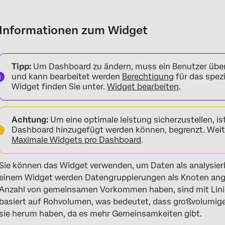
Informationen zum Widget
Widget hinzufügen
Informationen zum Widget
Tipp:
Um Dashboard zu ändern, muss ein Benutzer über
und kann bearbeitet werden
Berechtigung
für das spez
Widget finden Sie unter.
Widget bearbeiten
.
Achtung:
Um eine optimale leistung sicherzustellen, is
Dashboard hinzugefügt werden können, begrenzt. Weite
Maximale Widgets pro Dashboard
.
Sie können das Widget verwenden, um Daten als analysier
einem Widget werden Datengruppierungen als Knoten angeze
Anzahl von gemeinsamen Vorkommen haben, sind mit Lini
basiert auf Rohvolumen, was bedeutet, dass großvolumige
sie herum haben, da es mehr Gemeinsamkeiten gibt.