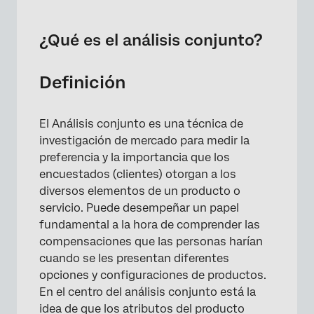
¿Qué es el análisis conjunto?
Definición de los atributos conjuntos
¿Qué es el análisis conjunto?
Diseño experimental
Definición
Encuesta y tamaño de la Muestra
Modelado del análisis conjunto
El Análisis conjunto es una técnica de
Métricas de resumen e informes conjuntos
investigación de mercado para medir la
preferencia y la importancia que los
Simulaciones de análisis conjunto
encuestados (clientes) otorgan a los
Preguntas frequentes
diversos elementos de un producto o
servicio. Puede desempeñar un papel
fundamental a la hora de comprender las
compensaciones que las personas harían
cuando se les presentan diferentes
opciones y configuraciones de productos.
En el centro del análisis conjunto está la
idea de que los atributos del producto