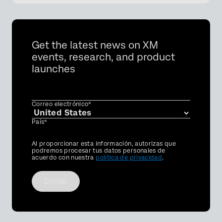
Get the latest news on XM
events, research, and product
launches
Correo electrónico*
País*
Privacy
Al proporcionar esta información, autorizas que
Optin
podremos procesar tus datos personales de
acuerdo con nuestra
política de privacidad
.
Enviar