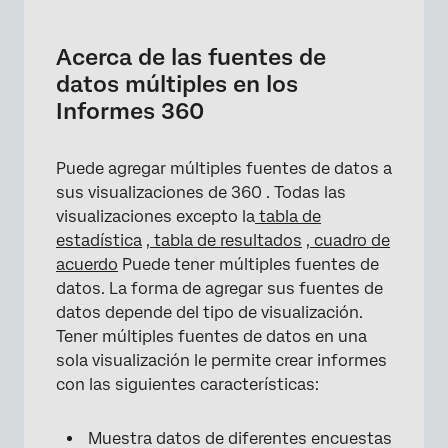
Acerca de las fuentes de datos múltiples en
los Informes 360
Acerca de las fuentes de
Cómo agregar múltiples fuentes de datos
datos múltiples en los
mediante Agregar métrica
Informes 360
Cómo agregar varias fuentes de datos
mediante Agregar fuente de datos
Puede agregar múltiples fuentes de datos a
sus visualizaciones de 360 . Todas las
Agregar múltiples métricas
visualizaciones excepto la
tabla de
Etiquetas
estadística
,
tabla de resultados
,
cuadro de
acuerdo
Puede tener múltiples fuentes de
Opciones
datos. La forma de agregar sus fuentes de
Cómo agregar filtros a las fuentes
datos depende del tipo de visualización.
Tener múltiples fuentes de datos en una
sola visualización le permite crear informes
con las siguientes características:
Muestra datos de diferentes encuestas