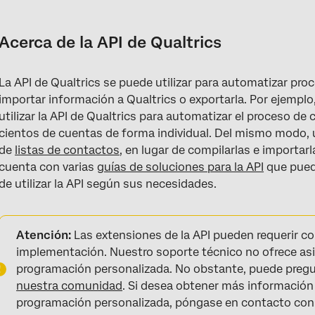
Acerca de la API de Qualtrics
Acceso a la API para distintos productos
Acerca de la API de Qualtrics
Explicación acerca de la API de Qualtrics v3
La API de Qualtrics se puede utilizar para automatizar proc
Introducción
importar información a Qualtrics o exportarla. Por ejemplo
Generación de un token de API
utilizar la API de Qualtrics para automatizar el proceso de
cientos de cuentas de forma individual. Del mismo modo, 
Protocolo de contexto de modelo
de
listas de contactos
, en lugar de compilarlas e importa
cuenta con varias
guías de soluciones para la API
que pued
de utilizar la API según sus necesidades.
Atención:
Las extensiones de la API pueden requerir 
implementación. Nuestro soporte técnico no ofrece as
programación personalizada. No obstante, puede pregu
nuestra comunidad
. Si desea obtener más información
programación personalizada, póngase en contacto co