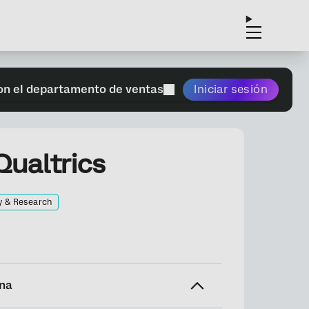
on el departamento de ventas
Iniciar sesión
Qualtrics
y & Research
ina