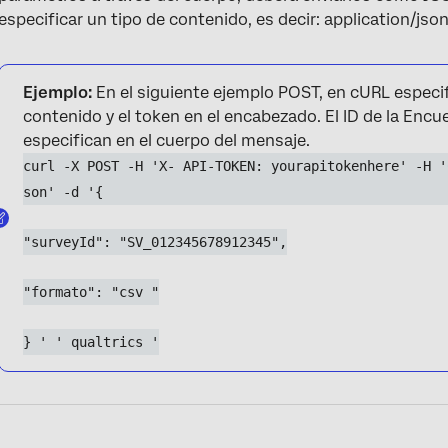
especificar un tipo de contenido, es decir: application/jso
Ejemplo:
En el siguiente ejemplo POST, en cURL especif
contenido y el token en el encabezado. El ID de la Encu
especifican en el cuerpo del mensaje.
curl -X POST -H 'X- API-TOKEN: yourapitokenhere' -H '
son' -d '{
"surveyId": "SV_012345678912345",
"formato": "csv "
} ' ' qualtrics '