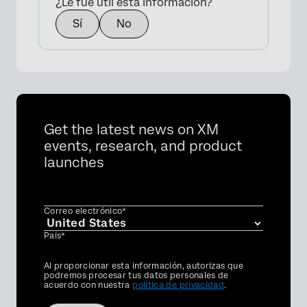
¿Le fue útil esta información?
Sí
No
Get the latest news on XM
events, research, and product
launches
Correo electrónico*
País*
Privacy
Al proporcionar esta información, autorizas que
Optin
podremos procesar tus datos personales de
acuerdo con nuestra
política de privacidad
.