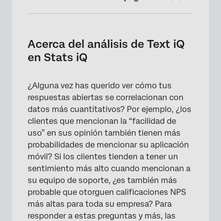
Acerca del análisis de Text iQ en Stats iQ
Variables de Text iQ compatibles con Stats iQ
Acerca del análisis de Text iQ
en Stats iQ
Análisis de variables de Text iQ
¿Alguna vez has querido ver cómo tus
respuestas abiertas se correlacionan con
datos más cuantitativos? Por ejemplo, ¿los
clientes que mencionan la “facilidad de
uso” en sus opinión también tienen más
probabilidades de mencionar su aplicación
móvil? Si los clientes tienden a tener un
sentimiento más alto cuando mencionan a
su equipo de soporte, ¿es también más
probable que otorguen calificaciones NPS
más altas para toda su empresa? Para
responder a estas preguntas y más, las