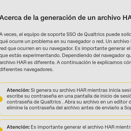
Acerca de la generación de un archivo HAR
Generar un archivo HAR en Chrome
Acerca de la generación de un archivo H
Generar un archivo HAR en Safari
A veces, el equipo de soporte SSO de Qualtrics puede solic
Generar un archivo HAR en Firefox
qué ocurre un problema en su navegador o red. Un archivo H
Generar un archivo HAR en Microsoft Edge
red que ocurren en su navegador. Es importante generar el
que estás experimentando. Dependiendo del navegador que
Generar un archivo HAR en Internet Explorer
archivo HAR es diferente. A continuación le explicamos c
diferentes navegadores.
Atención:
Si genera su archivo HAR mientras inicia sesi
escribe su contraseña en una pantalla de inicio de sesi
contraseña de Qualtrics . Abra su archivo en un editor 
elimine la contraseña del archivo antes de enviarlo a So
Atención:
Es importante generar el archivo HAR mientra