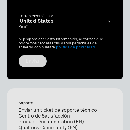
Correo electrónico*
País*
Privacy
Al proporcionar esta información, autorizas que
Optin
podremos procesar tus datos personales de
acuerdo con nuestra
política de privacidad
.
Enviar
Soporte
Enviar un ticket de soporte técnico
Centro de Satisfacción
Product Documentation (EN)
Qualtrics Community (EN)