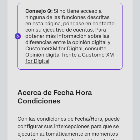
Acerca de Fecha Hora Condiciones
Consejo Q:
Si no tiene acceso a
Fecha
ninguna de las funciones descritas
en esta página, póngase en contacto
Día
con su
ejecutivo de cuentas
. Para
obtener más información sobre las
Hora
diferencias entre la opinión digital y
CustomerXM for Digital, consulte
Preguntas frequentes
Opinión digital frente a CustomerXM
for Digital
.
Acerca de Fecha Hora
Condiciones
Con las condiciones de Fecha/Hora, puede
configurar sus intercepciones para que se
ejecuten automáticamente en momentos