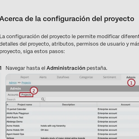
Acerca de la configuración del proyecto
Detalles
Acerca de la configuración del proyecto
Informes
La configuración del proyecto le permite modificar difere
Clasificación
detalles del proyecto, atributos, permisos de usuario y más
Sentimiento
proyecto, siga estos pasos:
Atributos
Navegar hasta el
Administración
pestaña.
Conjunto de Atributo
Permisos de usuario
Modelos
Cargador de datos
API de exportación
Configuraciones de índice