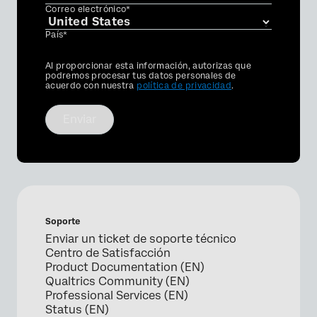
Correo electrónico*
País*
Privacy
Al proporcionar esta información, autorizas que
Optin
podremos procesar tus datos personales de
acuerdo con nuestra
política de privacidad
.
Enviar
Soporte
Enviar un ticket de soporte técnico
Centro de Satisfacción
Product Documentation (EN)
Qualtrics Community (EN)
Professional Services (EN)
Status (EN)