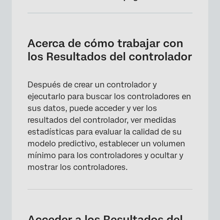
Acerca de cómo trabajar con los Resultados
del controlador
Acerca de cómo trabajar con
Acceder a los Resultados del controlador
los Resultados del controlador
Visualización de los Resultados del
controlador
Después de crear un controlador y
ejecutarlo para buscar los controladores en
Rango de impacto
sus datos, puede acceder y ver los
Exploración de controladores en un Tablero
resultados del controlador, ver medidas
estadísticas para evaluar la calidad de su
Cómo ocultar y mostrar controladores en los
modelo predictivo, establecer un volumen
Resultados de controladores
mínimo para los controladores y ocultar y
Evaluación del rendimiento del modelo
mostrar los controladores.
Visualización de los Resultados del
controlador en formato JSON
Configuración del volumen mínimo para los
Acceder a los Resultados del