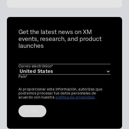
Get the latest news on XM
events, research, and product
launches
Correo electrónico*
País*
Privacy
Al proporcionar esta información, autorizas que
Optin
podremos procesar tus datos personales de
acuerdo con nuestra
política de privacidad
.
Enviar