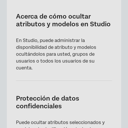
Acerca de cómo ocultar atributos y modelos
en Studio
Acerca de cómo ocultar
Protección de datos confidenciales
atributos y modelos en Studio
Ocultar atributos y modelos a un grupo de
usuarios
En Studio, puede administrar la
disponibilidad de atributo y modelos
Cómo ordenar tu Espacio de trabajo
ocultándolos para usted, grupos de
usuarios o todos los usuarios de su
cuenta.
Protección de datos
confidenciales
Puede ocultar atributos seleccionados y