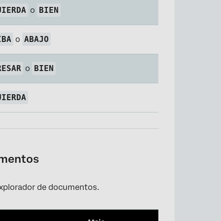
UIERDA
o
BIEN
IBA
o
ABAJO
RESAR
o
BIEN
UIERDA
umentos
 Explorador de documentos.