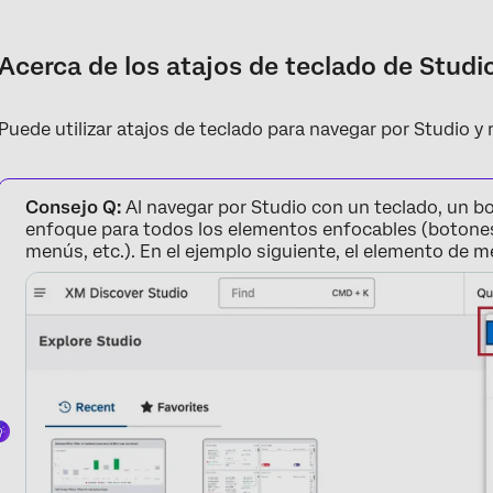
Acerca de los atajos de teclado de Studio
Atajos de navegación general
Acerca de los atajos de teclado de Studi
Accesos Tablero
Puede utilizar atajos de teclado para navegar por Studio y r
Accesos directos del explorador de documentos
Accesos directos al Widget de mapa
Consejo Q:
Al navegar por Studio con un teclado, un bo
Atajos de tablas
enfoque para todos los elementos enfocables (botone
menús, etc.). En el ejemplo siguiente, el elemento de 
Atajos de teclado para el generador de fórmulas métricas mate