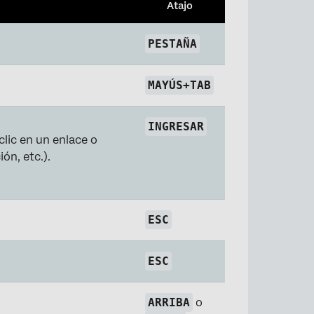
Atajo
PESTAÑA
MAYÚS+TAB
INGRESAR
lic en un enlace o
ón, etc.).
ESC
ESC
ARRIBA
o