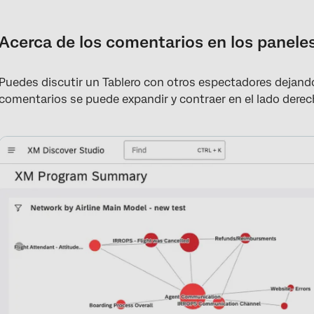
Acerca de los comentarios en los paneles de Studio
Permitir comentarios en los paneles
Acerca de los comentarios en los panele
Dejar comentarios en los paneles de control
Puedes discutir un Tablero con otros espectadores dejand
Mención de usuarios
comentarios se puede expandir y contraer en el lado derec
Dar me gusta y eliminar comentarios