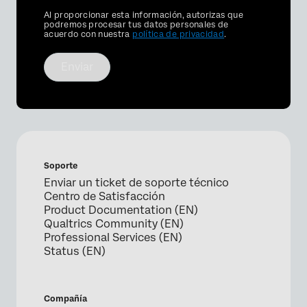
Privacy
Al proporcionar esta información, autorizas que
Optin
podremos procesar tus datos personales de
acuerdo con nuestra
política de privacidad
.
Enviar
Soporte
Enviar un ticket de soporte técnico
Centro de Satisfacción
Product Documentation (EN)
Qualtrics Community (EN)
Professional Services (EN)
Status (EN)
Compañía