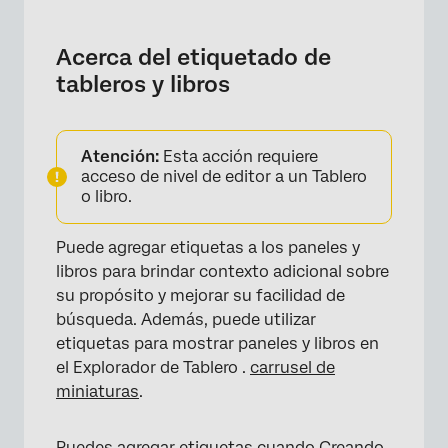
Acerca del etiquetado de tableros y libros
Cómo agregar etiquetas a un solo Tablero
Acerca del etiquetado de
tableros y libros
Cómo agregar etiquetas a un solo libro
Cómo agregar etiquetas a varios objetos
Atención:
Esta acción requiere
acceso de nivel de editor a un Tablero
o libro.
Puede agregar etiquetas a los paneles y
libros para brindar contexto adicional sobre
su propósito y mejorar su facilidad de
búsqueda. Además, puede utilizar
etiquetas para mostrar paneles y libros en
el Explorador de Tablero .
carrusel de
miniaturas
.
Puedes agregar etiquetas cuando
Creando