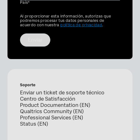
País*
Privacy
Al proporcionar esta información, autorizas que
Optin
podremos procesar tus datos personales de
acuerdo con nuestra
política de privacidad
.
Enviar
Soporte
Enviar un ticket de soporte técnico
Centro de Satisfacción
Product Documentation (EN)
Qualtrics Community (EN)
Professional Services (EN)
Status (EN)