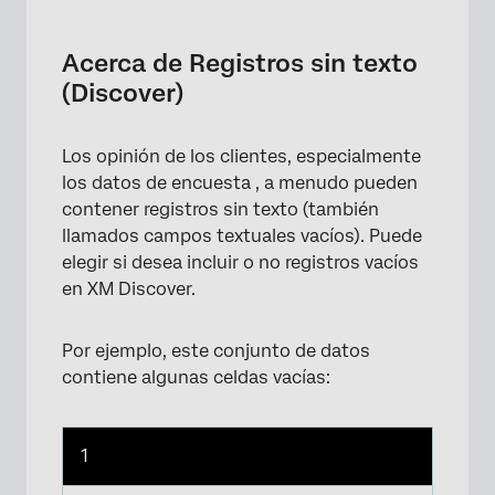
Acerca de Registros sin texto (Discover)
Filtrar textos textuales vacíos
Acerca de Registros sin texto
(Discover)
Texto de marcador de posición para registros
vacíos
Los opinión de los clientes, especialmente
Impacto en el volumen
los datos de encuesta , a menudo pueden
Impacto en el Sentimiento
contener registros sin texto (también
llamados campos textuales vacíos). Puede
Impacto en la clasificación
elegir si desea incluir o no registros vacíos
Impacto en las estadísticas del proyecto
en XM Discover.
Por ejemplo, este conjunto de datos
contiene algunas celdas vacías:
1