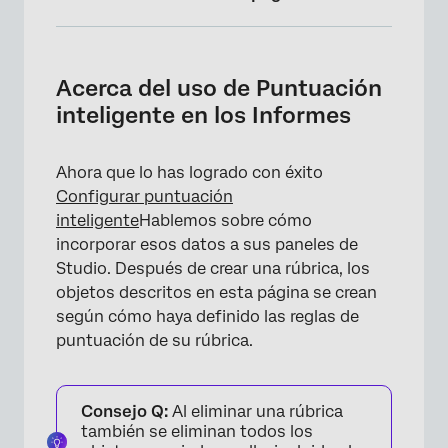
Acerca del uso de Puntuación inteligente en
los Informes
Acerca del uso de Puntuación
Atributo de Puntuación inteligente
inteligente en los Informes
Filtros de aprobación y desaprobación
Ahora que lo has logrado con éxito
Métricas de aprobación y reprobación
Configurar puntuación
Alerta de tarjetas de puntuación
inteligente
Hablemos sobre cómo
incorporar esos datos a sus paneles de
Studio. Después de crear una rúbrica, los
objetos descritos en esta página se crean
según cómo haya definido las reglas de
puntuación de su rúbrica.
Consejo Q:
Al eliminar una rúbrica
también se eliminan todos los