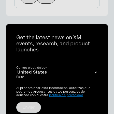
Get the latest news on XM
events, research, and product
launches
Correo electrónico*
País*
Privacy
Al proporcionar esta información, autorizas que
Optin
podremos procesar tus datos personales de
acuerdo con nuestra
política de privacidad
.
Enviar