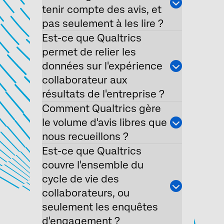
tenir compte des avis, et
pas seulement à les lire ?
Est-ce que Qualtrics
permet de relier les
données sur l'expérience
collaborateur aux
résultats de l'entreprise ?
Comment Qualtrics gère
×
le volume d'avis libres que
Demander une démo
Remplissez le formulaire ci-dessous et nous
nous recueillons ?
vous contacterons
Est-ce que Qualtrics
couvre l'ensemble du
Prénom*
cycle de vie des
Nom*
collaborateurs, ou
seulement les enquêtes
Société*
d'engagement ?
Fonction*