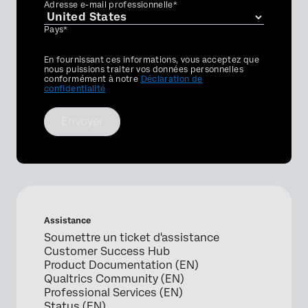
Adresse e-mail professionnelle*
Pays*
Privacy
En fournissant ces informations, vous acceptez que
Optin
nous puissions traiter vos données personnelles
conformément à notre
Déclaration de
confidentialité
Envoyer
Assistance
Soumettre un ticket d'assistance
Customer Success Hub
Product Documentation (EN)
Qualtrics Community (EN)
Professional Services (EN)
Status (EN)