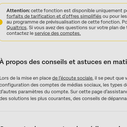
À propos des conseils et astuces en matière d’écoute sociale
Attention:
cette fonction est disponible uniquement po
Connecter les comptes de médias sociaux aux flux de travail
forfaits de tarification et d’offres simplifiés
ou pour les
au programme de prévisualisation de cette fonction. Pou
Actualiser la connexion de votre compte de médias sociaux
Qualtrics
. Si vous avez des questions sur votre plan de 
contactez le
service des comptes.
Résolution des problèmes liés à l’extraction des données de Fa
Dépannage de l’extraction de données Instagram
Données disponibles sur les comptes sociaux
À propos des conseils et astuces en mati
FAQs
Lors de la mise en place
de l’écoute sociale
, il se peut que
configuration des comptes de médias sociaux, les types 
d’autres paramètres du compte. Sur cette page d’assistan
des solutions les plus courantes, des conseils de dépanna