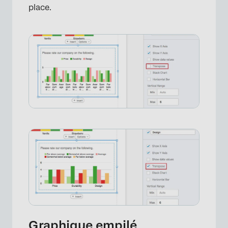
place.
×
Graphique empilé