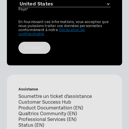
Pays*
Privacy
En fournissant ces informations, vous acceptez que
Optin
nous puissions traiter vos données personnelles
conformément à notre
Déclaration de
confidentialité
Envoyer
Assistance
Soumettre un ticket d'assistance
Customer Success Hub
Product Documentation (EN)
Qualtrics Community (EN)
Professional Services (EN)
Status (EN)