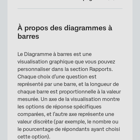
À propos des diagrammes à barres
Personnalisation
À propos des diagrammes à
barres
Moyennes mobiles
Champs incompatibles
Le Diagramme à barres est une
Types de rapports
visualisation graphique que vous pouvez
personnaliser dans la section Rapports.
Chaque choix d’une question est
représenté par une barre, et la longueur de
chaque barre est proportionnelle à la valeur
mesurée. Un axe de la visualisation montre
les options de réponse spécifiques
comparées, et l’autre axe représente une
valeur discrète (par exemple, le nombre ou
le pourcentage de répondants ayant choisi
cette option).