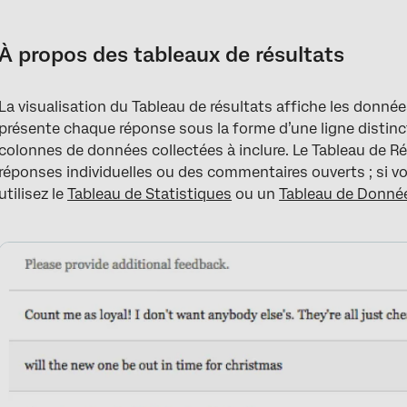
À propos des tableaux de résultats
Personnalisation
À propos des tableaux de résultats
Compatibilité
La visualisation du Tableau de résultats affiche les donné
FAQs
présente chaque réponse sous la forme d’une ligne distinc
colonnes de données collectées à inclure. Le Tableau de Rés
réponses individuelles ou des commentaires ouverts ; si v
utilisez le
Tableau de Statistiques
ou un
Tableau de Donné