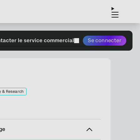
tacter le service commercial
Se connecter
y & Research
ge