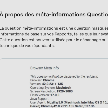
À propos des méta-informations Questions
Utilisation de la question des méta-informations
À propos des méta-informations Questi
Format des données téléchargées
La question méta-informations est une question masquée 
FAQs
informations de base sur vos Rapports, telles que leur syst
Cette question est souvent utilisée pour le dépannage ou
technique de vos répondants.