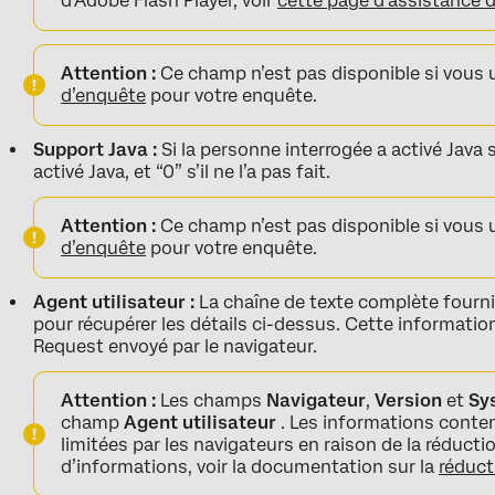
d’Adobe Flash Player, voir
cette page d’assistance 
Attention :
Ce champ n’est pas disponible si vous u
d’enquête
pour votre enquête.
Support Java :
Si la personne interrogée a activé Java s
activé Java, et “0” s’il ne l’a pas fait.
Attention :
Ce champ n’est pas disponible si vous u
d’enquête
pour votre enquête.
Agent utilisateur :
La chaîne de texte complète fournie
pour récupérer les détails ci-dessus. Cette informatio
Request envoyé par le navigateur.
Attention :
Les champs
Navigateur
,
Version
et
Sy
champ
Agent utilisateur
. Les informations cont
limitées par les navigateurs en raison de la réduct
d’informations, voir la documentation sur la
réduct