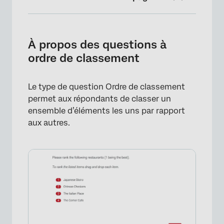
À propos des questions à ordre de
classement
À propos des questions à
Formats
ordre de classement
Validation
Le type de question Ordre de classement
Analyse des données
permet aux répondants de classer un
FAQs
ensemble d’éléments les uns par rapport
aux autres.