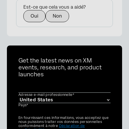
Est-ce que cela vous a aidé?
Oui
Non
Get the latest news on XM
events, research, and product
launches
Adresse e-mail professionnelle*
Pays*
Privacy
En fournissant ces informations, vous acceptez que
Optin
nous puissions traiter vos données personnelles
conformément à notre
Déclaration de