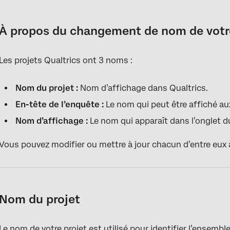
À propos du changement de nom de votre enquête
Nom du projet
À propos du changement de nom de votr
En-tête de l’enquête
Les projets Qualtrics ont 3 noms :
Afficher le nom
Nom du projet :
Nom d’affichage dans Qualtrics.
En-tête de l’enquête :
Le nom qui peut être affiché au
Nom d’affichage :
Le nom qui apparaît dans l’onglet d
Vous pouvez modifier ou mettre à jour chacun d’entre eux
Nom du projet
Le nom de votre projet est utilisé pour identifier l’ensemb