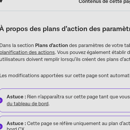
Contenus de cette pa
À propos des plans d’action des paramètres du tableau de bord
Permettre le plan d’action
À propos des plans d’action des paramèt
Ajout de champs personnalisés aux plans d’action
Dans la section
Plans d’action
des paramètres de votre tab
Gestion des champs personnalisés
planification des actions
. Vous pouvez également établir
Suivi des mesures
utilisateurs doivent remplir lorsqu’ils créent des plans d’ac
Les modifications apportées sur cette page sont automat
Astuce :
Rien n’apparaîtra sur cette page tant que vous
du tableau de bord
.
Astuce :
Cette page se réfère uniquement au plan d’ac
bord CX
.