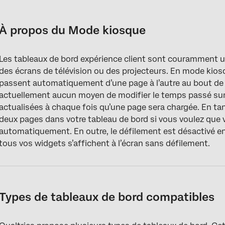
À propos du Mode kiosque
Types de tableaux de bord compatibles
À propos du Mode kiosque
Activation du mode kiosque
Les tableaux de bord expérience client sont couramment u
des écrans de télévision ou des projecteurs. En mode kiosq
passent automatiquement d’une page à l’autre au bout de 3
actuellement aucun moyen de modifier le temps passé su
actualisées à chaque fois qu’une page sera chargée. En tan
deux pages dans votre tableau de bord si vous voulez que 
automatiquement. En outre, le défilement est désactivé en
tous vos widgets s’affichent à l’écran sans défilement.
Types de tableaux de bord compatibles