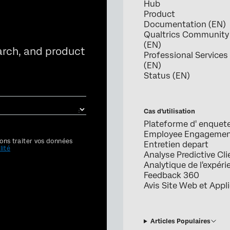
Hub
Product
Documentation (EN)
Qualtrics Community
(EN)
arch, and product
Professional Services
(EN)
Status (EN)
Cas d’utilisation
Plateforme d' enquet
Employee Engageme
ons traiter vos données
Entretien depart
lité
Analyse Predictive Cli
Analytique de l'expéri
Feedback 360
Avis Site Web et Appl
Articles Populaires