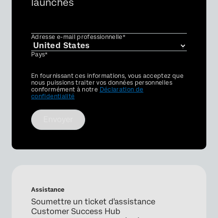
launches
Adresse e-mail professionnelle*
Pays*
Privacy
En fournissant ces informations, vous acceptez que
Optin
nous puissions traiter vos données personnelles
conformément à notre
Déclaration de
confidentialité
Envoyer
Assistance
Soumettre un ticket d'assistance
Customer Success Hub