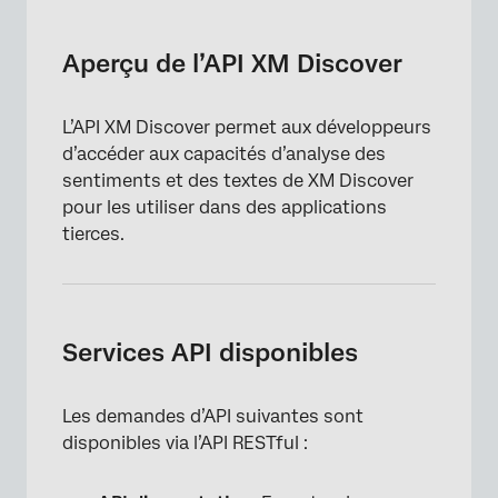
Aperçu de l’API XM Discover
Services API disponibles
Aperçu de l’API XM Discover
Services d’API patrimoniaux
L’API XM Discover permet aux développeurs
Limites des taux de l’API
d’accéder aux capacités d’analyse des
sentiments et des textes de XM Discover
pour les utiliser dans des applications
tierces.
Services API disponibles
Les demandes d’API suivantes sont
disponibles via l’API RESTful :