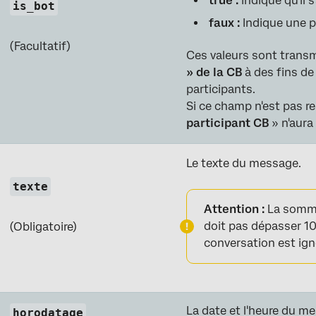
true :
indique qu'il s
is_bot
faux :
Indique une 
(Facultatif)
Ces valeurs sont transmi
» de la CB
à des fins de
participants.
Si ce champ n'est pas r
participant CB
» n'aura
Le texte du message.
texte
Attention :
La somme
doit pas dépasser 100
(Obligatoire)
conversation est ign
La date et l'heure du me
horodatage