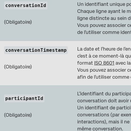
Un identifiant unique p
conversationId
Chaque ligne ayant le 
ligne distincte au sein
(Obligatoire)
Vous pouvez associer ce
de l'utiliser comme ide
La date et l'heure de l'
conversationTimestamp
c'est à ce moment-là que
format
ISO 8601
avec la
(Obligatoire)
Vous pouvez associer ce
afin de l'utiliser comm
L'identifiant du partici
participantId
conversation doit avoir 
Un identifiant de parti
conversations (par exe
(Obligatoire)
interactions), mais il n
même conversation.