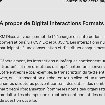
Contenus de cette pa
À propos de Digital Interactions Formats de données
Formatage CSV et Excel pour les interactions numériques
À propos de Digital Interactions Format
Formatage JSON pour les interactions numériques
XM Discover vous permet de télécharger des interactions n
conversations) via CSV, Excel ou JSON. Les interactions nu
participants à une conversation et d'attribuer chaque mes
Généralement, les interactions numériques contiennent 
structurés et non structurés qui représentent une conversa
votre entreprise (par exemple, la transcription du texte ent
web, ou la transcription du chat entre un client et un repré
champs structurés peuvent contenir des dates, des nombr
haut degré d'organisation (comme les noms des organisatio
produits). Les champs non structurés contiennent des no
de question ouverte.