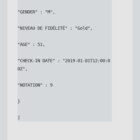
"GENDER" : "M",
"NIVEAU DE FIDÉLITÉ" : "Gold",
"AGE" : 51,
"CHECK-IN DATE" : "2019-01-01T12:00:0
0Z",
"NOTATION" : 9
}
]