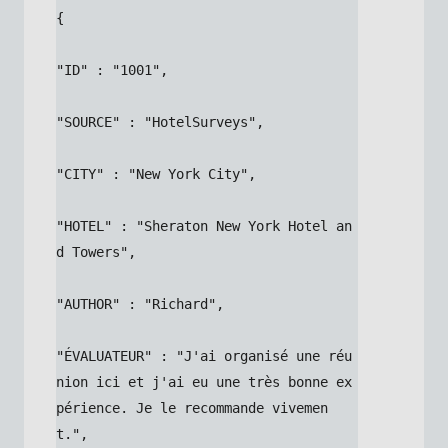
{
"ID" : "1001",
"SOURCE" : "HotelSurveys",
"CITY" : "New York City",
"HOTEL" : "Sheraton New York Hotel an
d Towers",
"AUTHOR" : "Richard",
"ÉVALUATEUR" : "J'ai organisé une réu
nion ici et j'ai eu une très bonne ex
périence. Je le recommande vivemen
t.",