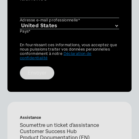
Adresse e-mail professionnelle*
Pays*
Privacy
En fournissant ces informations, vous acceptez que
Optin
nous puissions traiter vos données personnelles
conformément à notre
Déclaration de
confidentialité
Envoyer
Assistance
Soumettre un ticket d'assistance
Customer Success Hub
Product Documentation (EN)