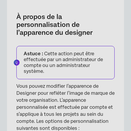
À propos de la personnalisation de
l’apparence du designer
À propos de la
Accès aux paramètres de l’organisation
personnalisation de
l’apparence du designer
Personnalisation du logo du designer
Personnalisation de la palette de couleurs du
designer
Astuce :
Cette action peut être
effectuée par un administrateur de
compte ou un administrateur
système.
Vous pouvez modifier l’apparence de
Designer pour refléter l’image de marque de
votre organisation. L’apparence
personnalisée est effectuée par compte et
s’applique à tous les projets au sein du
compte. Les options de personnalisation
suivantes sont disponibles :