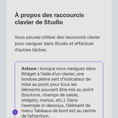
À propos des raccourcis clavier de Studio
Raccourcis généraux de navigation
À propos des raccourcis
clavier de Studio
Raccourcis du Tableau de bord
Raccourcis de l’explorateur de documents
Vous pouvez utiliser des raccourcis clavier
Raccourcis du Widget de la carte
pour naviguer dans Studio et effectuer
d’autres tâches.
Raccourcis pour les tableaux
Raccourcis du constructeur de formules
mathématiques métriques personnalisées
Astuce :
lorsque vous naviguez dans
Widget à l’aide d’un clavier, une
bordure pleine sert d’indicateur de
mise au point pour tous les
éléments pouvant être mis au point
(boutons, champs de saisie,
widgets, menus, etc.). Dans
l’exemple ci-dessous, l’élément de
menu Tableaux de bord est au centre
de l’attention.