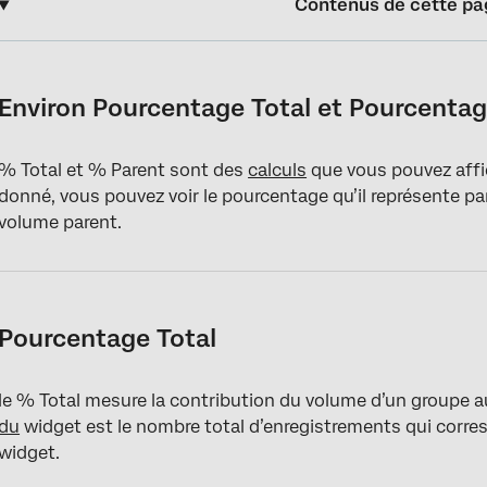
Contenus de cette pa
Environ Pourcentage Total et Pourcentage Parent
Pourcentage Total
Environ Pourcentage Total et Pourcentag
Pourcentage Parent
% Total et % Parent sont des
calculs
que vous pouvez affi
Comparaison entre le pourcentage total et le pourcentage de p
donné, vous pouvez voir le pourcentage qu’il représente p
Thèmes et feuilles thématiques
volume parent.
Bandes de Sentiment
Pourcentage Total
le % Total mesure la contribution du volume d’un groupe a
du
widget est le nombre total d’enregistrements qui corres
widget.