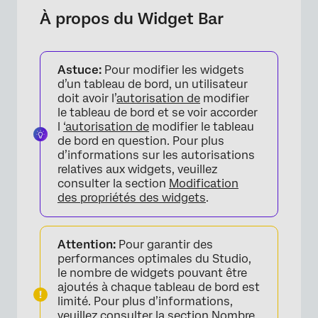
Ajout d’un widget de bar
À propos du Widget Bar
Tri sur la base de regroupements multiples
Rapports d’une période à l’autre
Astuce:
Pour modifier les widgets
d’un tableau de bord, un utilisateur
Paramètres de calcul du Widget
doit avoir l’
autorisation de
modifier
le tableau de bord et se voir accorder
Astuces pour les Widgets à barres et à
l
‘autorisation de
modifier le tableau
colonnes
de bord en question. Pour plus
d’informations sur les autorisations
relatives aux widgets, veuillez
consulter la section
Modification
des propriétés des widgets
.
Attention:
Pour garantir des
performances optimales du Studio,
le nombre de widgets pouvant être
ajoutés à chaque tableau de bord est
limité. Pour plus d’informations,
veuillez consulter la section
Nombre