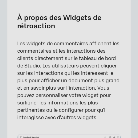
À propos des Widgets de rétroaction
Création d’un widget de retour d’information
À propos des Widgets de
rétroaction
Sélection d’une vue de retour d’information
Choix des options d’affichage du retour
Les widgets de commentaires affichent les
d’information
commentaires et les interactions des
Ajouter un contexte au retour d’information
clients directement sur le tableau de bord
de Studio. Les utilisateurs peuvent cliquer
Sélection d’un retour d’information
sur les interactions qui les intéressent le
spécifique à afficher
plus pour afficher un document plus grand
Comprendre l’affichage des documents
et en savoir plus sur l’interaction. Vous
pouvez personnaliser votre widget pour
Résumés automatisés
surligner les informations les plus
Filtres disponibles pour les observateurs du
pertinentes ou le configurer pour qu’il
Tableau de bord
interagisse avec d’autres widgets.
Filtrer un widget de retour d’information par
un autre