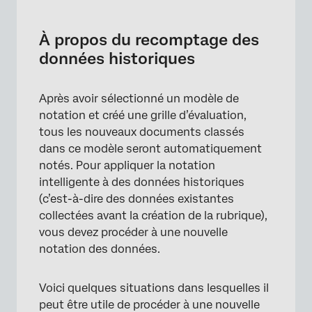
À propos du recomptage des données
historiques
À propos du recomptage des
Recalcul des données historiques
données historiques
Meilleures pratiques
Après avoir sélectionné un modèle de
FAQs
notation et créé une grille d’évaluation,
tous les nouveaux documents classés
dans ce modèle seront automatiquement
notés. Pour appliquer la notation
intelligente à des données historiques
(c’est-à-dire des données existantes
collectées avant la création de la rubrique),
vous devez procéder à une nouvelle
notation des données.
Voici quelques situations dans lesquelles il
peut être utile de procéder à une nouvelle