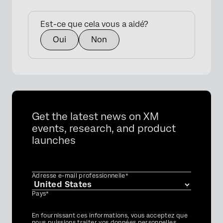
Est-ce que cela vous a aidé?
Oui
Non
Get the latest news on XM
events, research, and product
launches
Adresse e-mail professionnelle*
Pays*
Privacy
En fournissant ces informations, vous acceptez que
Optin
nous puissions traiter vos données personnelles